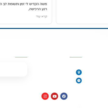
משה הקדיש לי זמן ותשומת לב ה
רגע הרכישה,
הוא ענה לכל שאלותיי במקצועות, ה
קרא עוד
ונתן לנו פתרון מדהים למיקום מער
אנו גרים בשכירות ובעלי הדירה לא
לקדוח חור בכיור, משה הציג בפנינ
האופציות ולבסוף מצאנו פתרון נפ
מערכת נשלפת מתחת לכיור.
יות
פרטי העסק
השאירו פרטים
שירות פשוט נפלא.
077-2315761
הירקונים 17, פתח תקווה
יורית
ימים א׳-ה׳: 8:00-18:00
יום ו׳ וערבי חג: 8:00-14:00
מים
מדיניות פרטיות