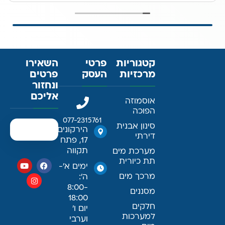
קטגוריות
פרטי
השאירו
מרכזיות
העסק
פרטים
ונחזור
אליכם
אוסמוזה
הפוכה
077-2315761
סינון אבנית
הירקונים
דירתי
17, פתח
תקווה
מערכת מים
תת כיורית
ימים א׳-
מרכך מים
ה׳:
8:00-
מסננים
18:00
חלקים
יום ו׳
למערכות
וערבי