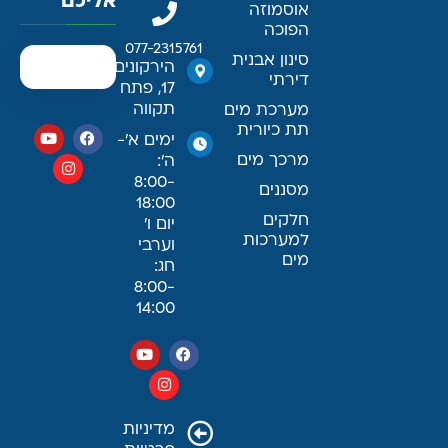
אליכם
אוסמוזה
הפוכה
077-2315761
סינון אבנית
הירקונים
דירתי
17, פתח
תקווה
מערכת מים
תת כיורית
ימים א׳-
מרכך מים
ה׳:
8:00-
מסננים
18:00
חלקים
יום ו׳
למערכות
וערבי
מים
חג:
8:00-
14:00
מדיניות