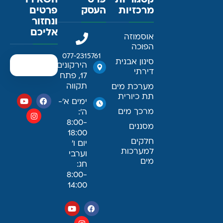
קטגוריות
פרטי
השאירו
מרכזיות
העסק
פרטים
ונחזור
אליכם
אוסמוזה
הפוכה
077-2315761
סינון אבנית
הירקונים
דירתי
17, פתח
תקווה
מערכת מים
תת כיורית
ימים א׳-
מרכך מים
ה׳:
8:00-
מסננים
18:00
חלקים
יום ו׳
למערכות
וערבי
מים
חג:
8:00-
14:00