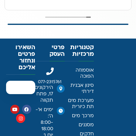
קטגוריות
פרטי
השאירו
מרכזיות
העסק
פרטים
ונחזור
אליכם
אוסמוזה
הפוכה
077-2315761
סינון אבנית
הירקונים
דירתי
17, פתח
תקווה
מערכת מים
תת כיורית
ימים א׳-
מרכך מים
ה׳:
8:00-
מסננים
18:00
חלקים
יום ו׳