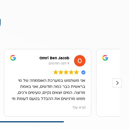
ע
as
Omri Ben Jacob
9 לפני חודשים
9 לפני חודשים
אני משתמש במערכת האוסמוזה של מי
מקצועי אמי
בראשית כבר כמה חודשים, ואני באמת
מדובר באיש
מרוצה. המים יוצאים נקיים, טעימים ורכים,
ונותן שירות
ממש מרגישים את ההבדל בטעם לעומת מי
תודה לך משה
הברז הרגילים.
קרא עוד
ההתקנה הייתה מקצועית ומהירה, והטכנאי
ראם הסביר בסבלנות איך לתחזק את
המערכת ומתי להחליף פילטרים.