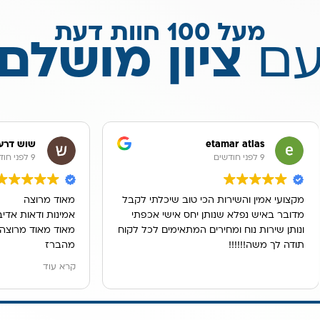
מעל 100 חוות דעת
ם
ציון מושלם
etamar atl
שוש דרעי
9 לפני חודשים
ן והשירות הכי טוב שיכלתי לקבל
מאוד מרוצה
 נפלא שנותן יחס אישי אכפתי
אמינות ודאות אדיב
 נוח ומחירים המתאימים לכל לקוח
מאוד מאוד מרוצה מהמוצר מים ח
!!!!!!
מהברז
לא תופס מקום בשיש וגם פעם בש
קרא עוד
החלפת מסננים שווה כל מחיר
מים מעולים
ממליצה מאוד