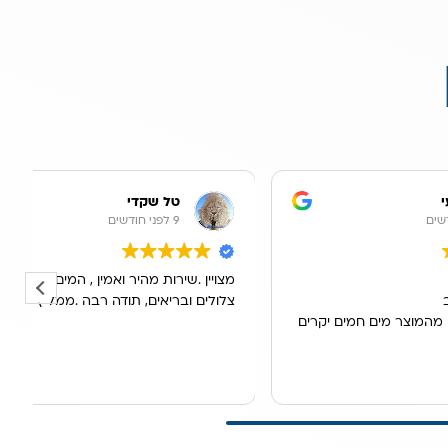
טל שקדי
9 לפני חודשים
מצויין .שירות מהיר ואמין , המים הפכו לנקיים
מ
צלולים ובריאים, תודה רבה .ממליץ בחום
ס
מים יקרים
ג
ה
ינה
ה
ק
ה
ר
ה