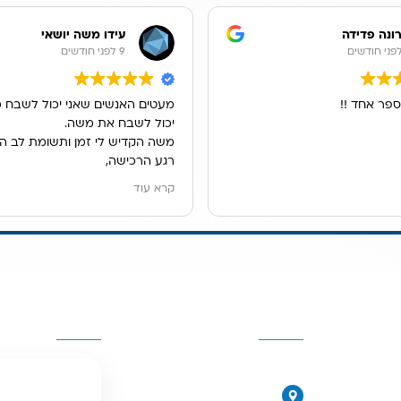
ונה פדידה
עידו משה יושאי
9 לפני חודשים
ספר אחד !!
מעטים האנשים שאני יכול לשבח כ
יכול לשבח את משה.
משה הקדיש לי זמן ותשומת לב ה
רגע הרכישה,
הוא ענה לכל שאלותיי במקצועות, ה
קרא עוד
ונתן לנו פתרון מדהים למיקום מער
אנו גרים בשכירות ובעלי הדירה לא
לקדוח חור בכיור, משה הציג בפנינ
האופציות ולבסוף מצאנו פתרון נפ
מערכת נשלפת מתחת לכיור.
יות
פרטי העסק
השאירו פרטים
שירות פשוט נפלא.
077-2315761
הירקונים 17, פתח תקווה