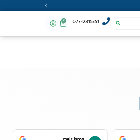
0
077-2315761
meir isron