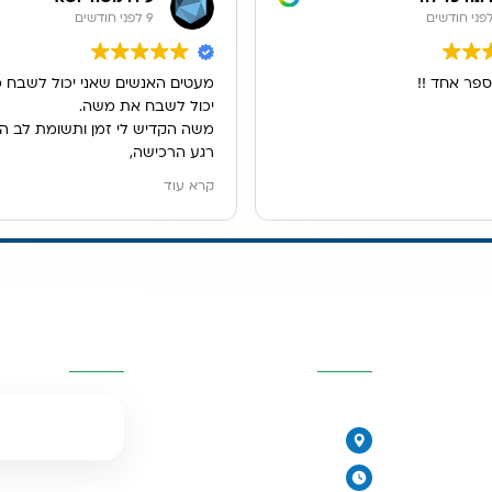
9 לפני חודשים
ספר אחד !!
מעטים האנשים שאני יכול לשבח כ
יכול לשבח את משה.
משה הקדיש לי זמן ותשומת לב ה
רגע הרכישה,
הוא ענה לכל שאלותיי במקצועות, ה
קרא עוד
ונתן לנו פתרון מדהים למיקום מער
אנו גרים בשכירות ובעלי הדירה לא
לקדוח חור בכיור, משה הציג בפנינ
האופציות ולבסוף מצאנו פתרון נפ
מערכת נשלפת מתחת לכיור.
יות
פרטי העסק
השאירו פרטים
שירות פשוט נפלא.
077-2315761
הירקונים 17, פתח תקווה
יורית
ימים א׳-ה׳: 8:00-18:00