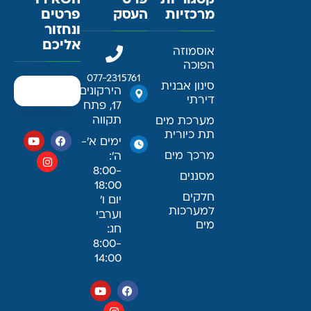
קטגוריות
פרטי
השאירו
מרכזיות
העסק
פרטים
ונחזור
אליכם
אוסמוזה
הפוכה
077-2315761
סינון אבנית
הירקונים
דירתי
17, פתח
תקווה
מערכת מים
תת כיורית
ימים א׳-
מרכך מים
ה׳:
8:00-
מסננים
18:00
חלקים
יום ו׳
למערכות
וערבי
מים
חג:
8:00-
14:00