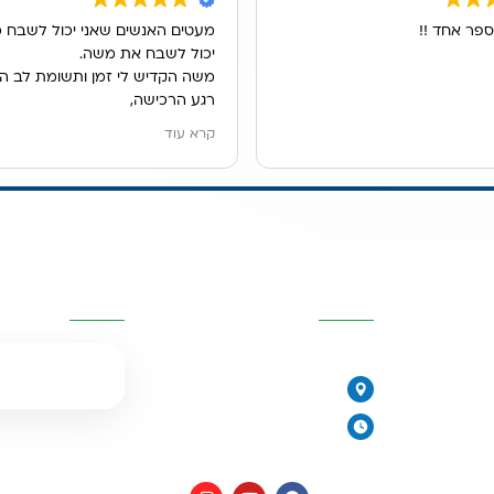
ספר אחד !!
מעטים האנשים שאני יכול לשבח כ
יכול לשבח את משה.
משה הקדיש לי זמן ותשומת לב ה
רגע הרכישה,
הוא ענה לכל שאלותיי במקצועות, ה
קרא עוד
ונתן לנו פתרון מדהים למיקום מער
אנו גרים בשכירות ובעלי הדירה לא
לקדוח חור בכיור, משה הציג בפנינ
האופציות ולבסוף מצאנו פתרון נפ
מערכת נשלפת מתחת לכיור.
יות
פרטי העסק
השאירו פרטים
שירות פשוט נפלא.
077-2315761
הירקונים 17, פתח תקווה
יורית
ימים א׳-ה׳: 8:00-18:00
יום ו׳ וערבי חג: 8:00-14:00