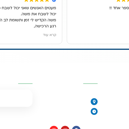
ספר אחד !!
מעטים האנשים שאני יכול לשבח כ
יכול לשבח את משה.
משה הקדיש לי זמן ותשומת לב ה
רגע הרכישה,
הוא ענה לכל שאלותיי במקצועות, ה
קרא עוד
ונתן לנו פתרון מדהים למיקום מער
אנו גרים בשכירות ובעלי הדירה לא
לקדוח חור בכיור, משה הציג בפנינ
האופציות ולבסוף מצאנו פתרון נפ
מערכת נשלפת מתחת לכיור.
יות
פרטי העסק
השאירו פרטים
שירות פשוט נפלא.
077-2315761
הירקונים 17, פתח תקווה
יורית
ימים א׳-ה׳: 8:00-18:00
יום ו׳ וערבי חג: 8:00-14:00