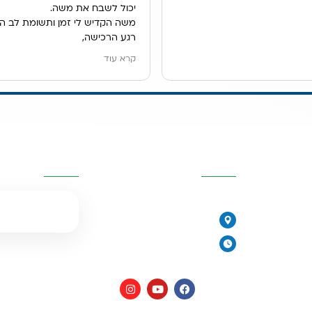
יכול לשבח את משה.
משה הקדיש לי זמן ותשומת לב ה
רגע הרכישה,
הוא ענה לכל שאלותיי במקצועות, ה
קרא עוד
ונתן לנו פתרון מדהים למיקום מער
אנו גרים בשכירות ובעלי הדירה לא
לקדוח חור בכיור, משה הציג בפנינ
האופציות ולבסוף מצאנו פתרון נפ
מערכת נשלפת מתחת לכיור.
יות
פרטי העסק
השאירו פרטים
שירות פשוט נפלא.
077-2315761
הירקונים 17, פתח תקווה
יורית
ימים א׳-ה׳: 8:00-18:00
יום ו׳ וערבי חג: 8:00-14:00
מים