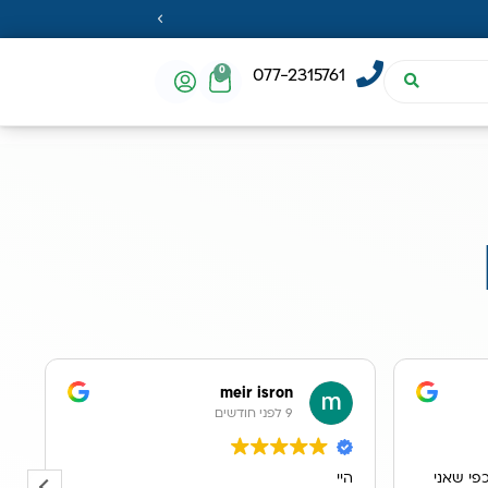
0
077-2315761
meir isron
9 לפני חודשים
פי שאני
היי
א