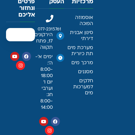
מרכזיות
העסק
פרטים
ונחזור
אליכם
אוסמוזה
הפוכה
077-2315761
סינון אבנית
הירקונים
דירתי
17, פתח
תקווה
מערכת מים
תת כיורית
ימים א׳-
מרכך מים
ה׳:
8:00-
מסננים
18:00
חלקים
יום ו׳
למערכות
וערבי
מים
חג:
8:00-
14:00