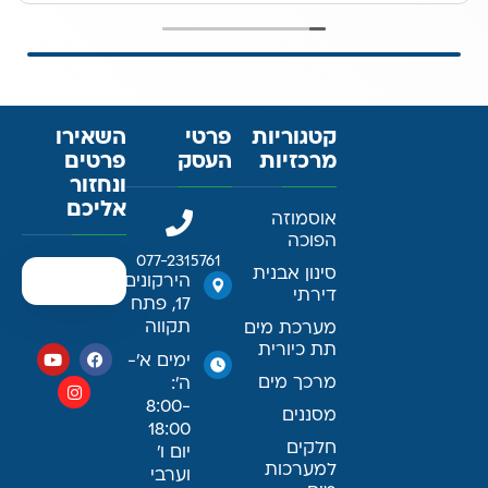
קטגוריות
פרטי
השאירו
מרכזיות
העסק
פרטים
ונחזור
אליכם
אוסמוזה
הפוכה
077-2315761
סינון אבנית
הירקונים
דירתי
17, פתח
תקווה
מערכת מים
תת כיורית
ימים א׳-
מרכך מים
ה׳:
8:00-
מסננים
18:00
חלקים
יום ו׳
למערכות
וערבי