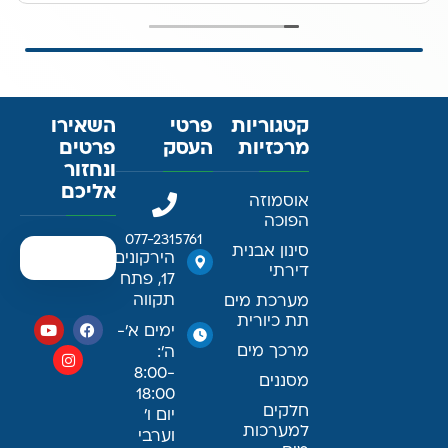
קטגוריות
פרטי
השאירו
מרכזיות
העסק
פרטים
ונחזור
אליכם
אוסמוזה
הפוכה
077-2315761
סינון אבנית
הירקונים
דירתי
17, פתח
תקווה
מערכת מים
תת כיורית
ימים א׳-
מרכך מים
ה׳:
8:00-
מסננים
18:00
חלקים
יום ו׳
למערכות
וערבי