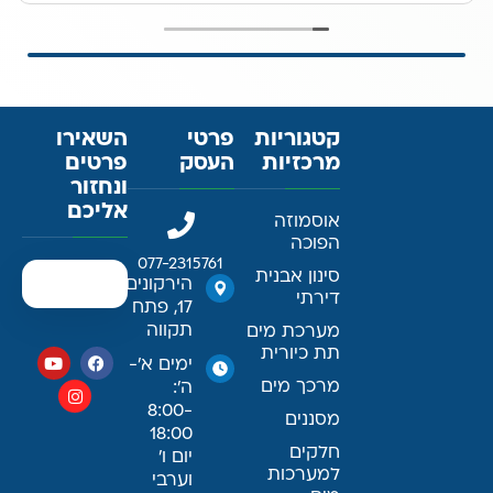
קטגוריות
פרטי
השאירו
מרכזיות
העסק
פרטים
ונחזור
אליכם
אוסמוזה
הפוכה
077-2315761
סינון אבנית
הירקונים
דירתי
17, פתח
תקווה
מערכת מים
תת כיורית
ימים א׳-
מרכך מים
ה׳:
8:00-
מסננים
18:00
חלקים
יום ו׳
למערכות
וערבי