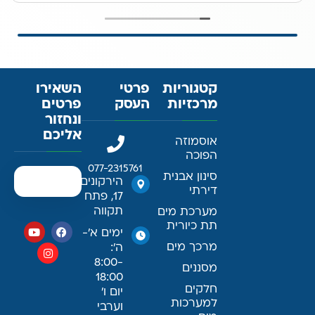
קטגוריות
פרטי
השאירו
מרכזיות
העסק
פרטים
ונחזור
אליכם
אוסמוזה
הפוכה
077-2315761
סינון אבנית
הירקונים
דירתי
17, פתח
תקווה
מערכת מים
תת כיורית
ימים א׳-
מרכך מים
ה׳:
8:00-
מסננים
18:00
חלקים
יום ו׳
למערכות
וערבי