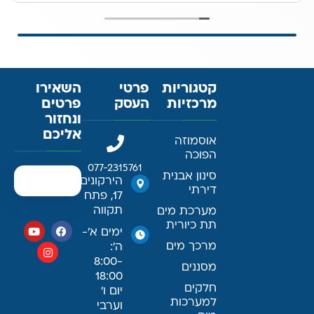
קטגוריות
פרטי
השאירו
מרכזיות
העסק
פרטים
ונחזור
אליכם
אוסמוזה
הפוכה
077-2315761
סינון אבנית
הירקונים
דירתי
17, פתח
תקווה
מערכת מים
תת כיורית
ימים א׳-
מרכך מים
ה׳:
8:00-
מסננים
18:00
חלקים
יום ו׳
למערכות
וערבי