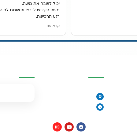
יכול לשבח את משה.
משה הקדיש לי זמן ותשומת לב ה
רגע הרכישה,
הוא ענה לכל שאלותיי במקצועות, ה
קרא עוד
ונתן לנו פתרון מדהים למיקום מער
אנו גרים בשכירות ובעלי הדירה לא
לקדוח חור בכיור, משה הציג בפנינ
האופציות ולבסוף מצאנו פתרון נפ
מערכת נשלפת מתחת לכיור.
יות
פרטי העסק
השאירו פרטים
שירות פשוט נפלא.
077-2315761
הירקונים 17, פתח תקווה
יורית
ימים א׳-ה׳: 8:00-18:00
יום ו׳ וערבי חג: 8:00-14:00
מים