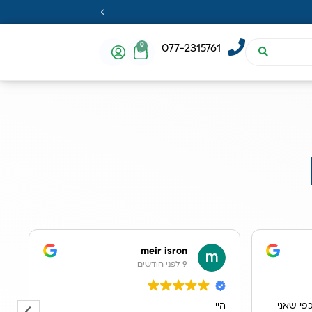
0
077-2315761
meir isron
9 לפני חודשים
פי שאני
היי
א