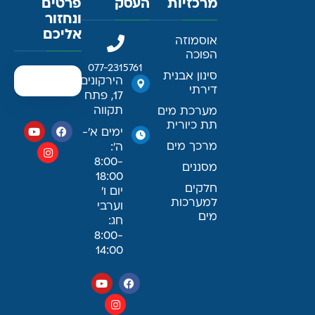
מרכזיות
העסק
פרטים
ונחזור
אליכם
אוסמוזה
הפוכה
077-2315761
סינון אבנית
הירקונים
דירתי
17, פתח
תקווה
מערכת מים
תת כיורית
ימים א׳-
מרכך מים
ה׳:
8:00-
מסננים
18:00
חלקים
יום ו׳
למערכות
וערבי
מים
חג:
8:00-
14:00