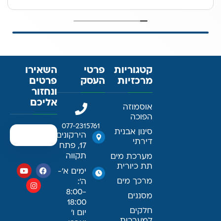
קטגוריות
פרטי
השאירו
מרכזיות
העסק
פרטים
ונחזור
אליכם
אוסמוזה
הפוכה
077-2315761
סינון אבנית
הירקונים
דירתי
17, פתח
תקווה
מערכת מים
תת כיורית
ימים א׳-
מרכך מים
ה׳:
8:00-
מסננים
18:00
חלקים
יום ו׳