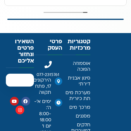
קטגוריות
פרטי
השאירו
מרכזיות
העסק
פרטים
ונחזור
אליכם
אוסמוזה
הפוכה
077-2315761
סינון אבנית
הירקונים
דירתי
17, פתח
תקווה
מערכת מים
תת כיורית
ימים א׳-
מרכך מים
ה׳:
8:00-
מסננים
18:00
חלקים
יום ו׳