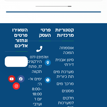
קטגוריות
פרטי
השאירו
מרכזיות
העסק
פרטים
ונחזור
אליכם
אוסמוזה
הפוכה
077-2315761
סינון אבנית
הירקונים
דירתי
17, פתח
תקווה
מערכת מים
תת כיורית
ימים א׳-
מרכך מים
ה׳:
8:00-
מסננים
18:00
חלקים
יום ו׳
למערכות
וערבי