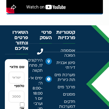
קטגוריות
פרטי
השאירו
מרכזיות
העסק
פרטים
ונחזור
אליכם
אוסמוזה
הפוכה
הירקונים
סינון אבנית
17, פתח
שם מלא
*
דירתי
תקווה
מערכת מים
ימים א׳-
תת כיורית
ה׳:
טלפון
*
מרכך מים
8:00-
18:00
מסננים
יום ו׳
חלקים
וערבי
למערכות
אני