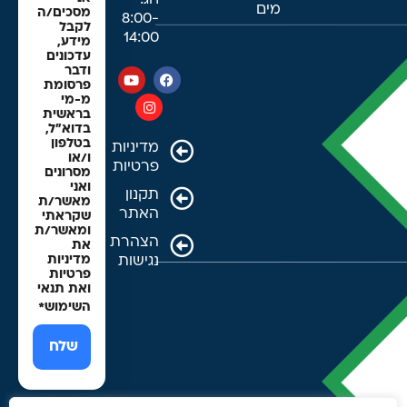
חג:
מים
מסכים/ה
8:00-
לקבל
14:00
מידע,
עדכונים
ודבר
פרסומת
מ-מי
בראשית
בדוא"ל,
בטלפון
מדיניות
ו/או
פרטיות
מסרונים
ואני
תקנון
מאשר/ת
האתר
שקראתי
ומאשר/ת
הצהרת
את
נגישות
מדיניות
פרטיות
ואת תנאי
השימוש
*