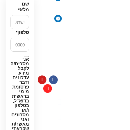
סינון אבנית
17, פתח
שם
דירתי
תקווה
מלא
*
מערכת מים
ימים
תת כיורית
א׳-ה׳:
מרכך מים
8:00-
טלפון
*
18:00
מסננים
יום ו׳
חלקים
וערבי
למערכות
חג:
מים
אני
8:00-
מסכים/ה
14:00
לקבל
מידע,
עדכונים
ודבר
פרסומת
מ-מי
בראשית
בדוא"ל,
מדיניות
בטלפון
פרטיות
ו/או
מסרונים
תקנון
ואני
האתר
מאשר/ת
שקראתי