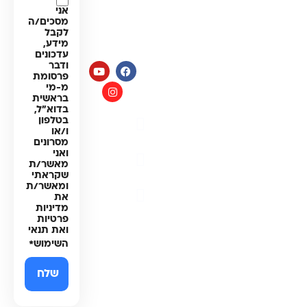
למערכות
חג:
אני
מים
מסכים/ה
8:00-
לקבל
14:00
מידע,
עדכונים
ודבר
פרסומת
מ-מי
בראשית
בדוא"ל,
מדיניות
בטלפון
ו/או
פרטיות
מסרונים
ואני
תקנון
מאשר/ת
האתר
שקראתי
ומאשר/ת
הצהרת
את
נגישות
מדיניות
פרטיות
ואת תנאי
השימוש
*