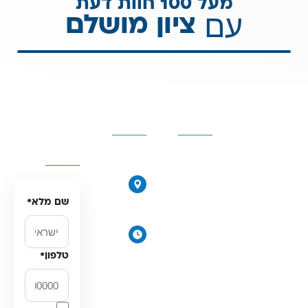
מעל 100 חוות דעת
עם
ציון מושלם
קטגוריות
פרטי
השאירו
מרכזיות
העסק
פרטים
ונחזור
אליכם
אוסמוזה
הפוכה
הירקונים
סינון אבנית
17, פתח
דירתי
שם מלא
*
תקווה
מערכת מים
ימים
תת כיורית
א׳-ה׳:
טלפון
*
מרכך מים
8:00-
18:00
מסננים
יום ו׳
חלקים
וערבי