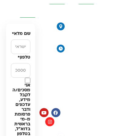
ונחזור
אליכם
אוסמוזה
הפוכה
הירקונים
סינון אבנית
17, פתח
שם מלא
*
דירתי
תקווה
מערכת מים
ימים א׳-
תת כיורית
ה׳:
טלפון
*
מרכך מים
8:00-
18:00
מסננים
יום ו׳
חלקים
וערבי
למערכות
חג:
אני
מים
מסכים/ה
8:00-
לקבל
14:00
מידע,
עדכונים
ודבר
פרסומת
מ-מי
בראשית
בדוא"ל,
בטלפון
מדיניות