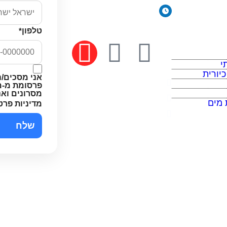
יורית
ימים א׳-ה׳: 8:00-18:00
יום ו׳ וערבי חג: 8:00-14:00
טלפון
*
 מים
י
יורית
אני מסכים/ה
מדיניות פרטיות
פרסומת מ-מי
מסרונים וא
תקנון האתר
 מים
מדיניות פרט
הצהרת נגישות