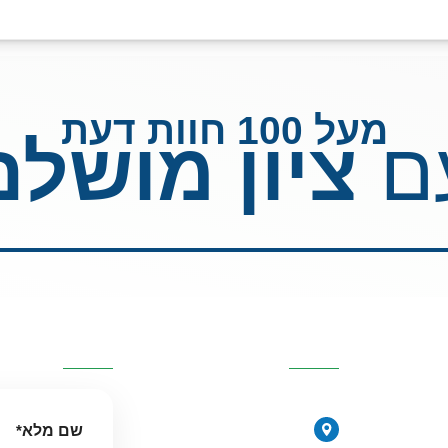
מעל 100 חוות דעת
ם
ציון מושלם
כזיות
פרטי העסק
השאירו פרטי
077-2315761
י
שם מלא
*
הירקונים 17, פתח תקווה