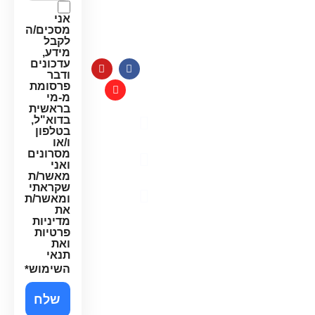
למערכות
חג:
מים
אני
8:00-
מסכים/ה
14:00
לקבל
מידע,
עדכונים
ודבר
פרסומת
מ-מי
בראשית
בדוא"ל,
מדיניות
בטלפון
פרטיות
ו/או
מסרונים
תקנון
ואני
האתר
מאשר/ת
שקראתי
הצהרת
ומאשר/ת
נגישות
את
מדיניות
פרטיות
ואת
תנאי
השימוש
*