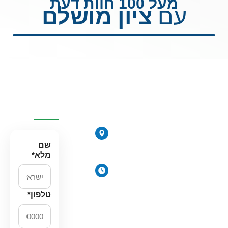
מעל 100 חוות דעת
עם
ציון מושלם
קטגוריות
פרטי
השאירו
מרכזיות
העסק
פרטים
ונחזור
אליכם
אוסמוזה
הפוכה
הירקונים
סינון אבנית
17, פתח
שם
דירתי
תקווה
מלא
*
מערכת מים
ימים
תת כיורית
א׳-ה׳:
מרכך מים
8:00-
טלפון
*
18:00
מסננים
יום ו׳
חלקים
וערבי