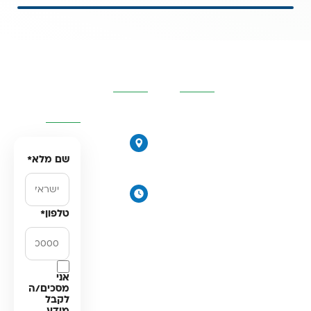
קטגוריות
פרטי
השאירו
מרכזיות
העסק
פרטים
ונחזור
אליכם
אוסמוזה
הפוכה
הירקונים
סינון אבנית
17, פתח
שם מלא
*
דירתי
תקווה
מערכת מים
ימים א׳-
תת כיורית
ה׳:
טלפון
*
מרכך מים
8:00-
18:00
מסננים
יום ו׳
חלקים
וערבי
למערכות
חג:
אני
מים
מסכים/ה
8:00-
לקבל
14:00