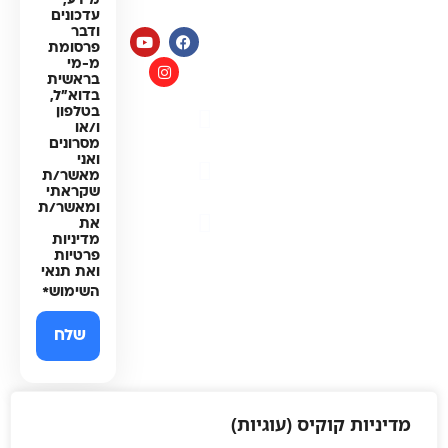
מידע,
עדכונים
ודבר
פרסומת
מ-מי
בראשית
בדוא"ל,
בטלפון
מדיניות
ו/או
פרטיות
מסרונים
ואני
תקנון
מאשר/ת
האתר
שקראתי
ומאשר/ת
הצהרת
את
נגישות
מדיניות
פרטיות
ואת תנאי
השימוש
*
מדיניות קוקיס (עוגיות)