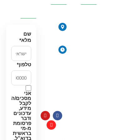
ונחזור
אליכם
אוסמוזה
הפוכה
הירקונים
סינון אבנית
17, פתח
שם
דירתי
תקווה
מלא
*
מערכת מים
ימים
תת כיורית
א׳-ה׳:
מרכך מים
8:00-
טלפון
*
18:00
מסננים
יום ו׳
חלקים
וערבי
למערכות
חג:
מים
אני
8:00-
מסכים/ה
14:00
לקבל
מידע,
עדכונים
ודבר
פרסומת
מ-מי
בראשית
בדוא"ל,
מדיניות