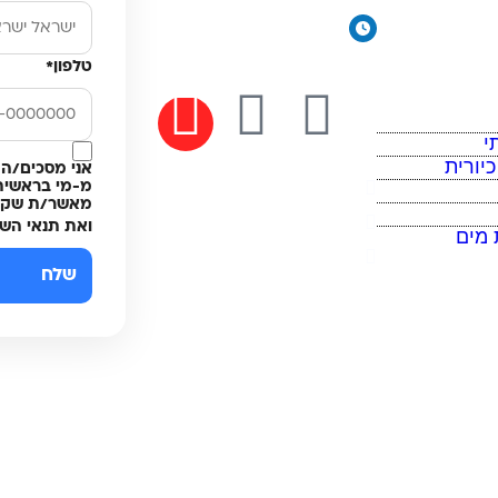
יורית
ימים א׳-ה׳: 8:00-18:00
יום ו׳ וערבי חג: 8:00-14:00
טלפון
*
מים
י
יורית
אני מסכים/ה 
מ-מי בראשית 
מדיניות פרטיות
מאשר/ת שקרא
תקנון האתר
ואת תנאי הש
 מים
הצהרת נגישות