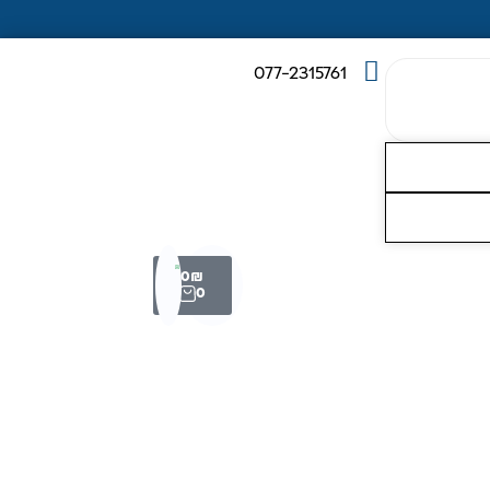
077-2315761
0
₪
0