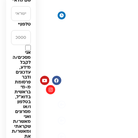
שם מלא
*
דירתי
תקווה
מערכת מים
ימים א׳-
תת כיורית
ה׳:
טלפון
*
מרכך מים
8:00-
18:00
מסננים
יום ו׳
חלקים
וערבי
למערכות
חג:
אני
מים
מסכים/ה
8:00-
לקבל
14:00
מידע,
עדכונים
ודבר
פרסומת
מ-מי
בראשית
בדוא"ל,
בטלפון
מדיניות
ו/או
פרטיות
מסרונים
ואני
תקנון
מאשר/ת
האתר
שקראתי
ומאשר/ת
הצהרת
את