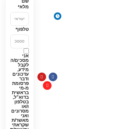
17, פתח
שם
דירתי
תקווה
מלא
*
מערכת מים
ימים א׳-
תת כיורית
ה׳:
מרכך מים
8:00-
טלפון
*
18:00
מסננים
יום ו׳
חלקים
וערבי
למערכות
חג:
מים
אני
8:00-
מסכים/ה
14:00
לקבל
מידע,
עדכונים
ודבר
פרסומת
מ-מי
בראשית
בדוא"ל,
מדיניות
בטלפון
פרטיות
ו/או
מסרונים
תקנון
ואני
האתר
מאשר/ת
שקראתי
הצהרת