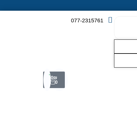
077-2315761
0
₪
0