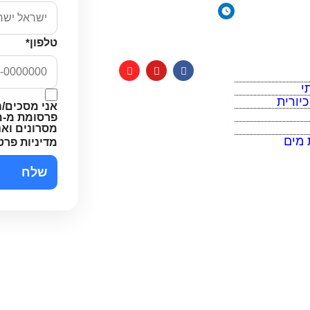
יורית
ימים א׳-ה׳: 8:00-18:00
יום ו׳ וערבי חג: 8:00-
14:00
טלפון
*
 מים
י
יורית
מדיניות פרטיות
אני מסכים/ה
פרסומת מ-מי
תקנון האתר
מסרונים וא
 מים
מדיניות פרט
הצהרת נגישות