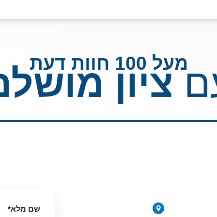
מעל 100 חוות דעת
ם
ציון מושלם
כזיות
פרטי העסק
השאירו פרטי
077-2315761
י
הירקונים 17, פתח תקווה
שם מלא
*