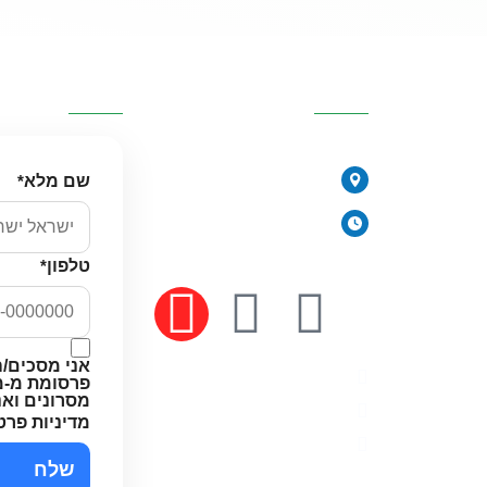
כזיות
פרטי העסק
השאירו פרטי
077-2315761
י
שם מלא
*
הירקונים 17, פתח תקווה
יורית
ימים א׳-ה׳: 8:00-18:00
יום ו׳ וערבי חג: 8:00-14:00
טלפון
*
 מים
אני מסכים/ה
מדיניות פרטיות
פרסומת מ-מי
מסרונים וא
תקנון האתר
מדיניות פרט
הצהרת נגישות