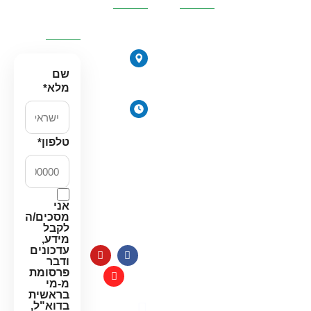
ונחזור
אליכם
אוסמוזה
הפוכה
הירקונים
סינון אבנית
17, פתח
שם
דירתי
תקווה
מלא
*
מערכת מים
ימים
תת כיורית
א׳-ה׳:
מרכך מים
8:00-
טלפון
*
18:00
מסננים
יום ו׳
חלקים
וערבי
למערכות
חג:
מים
אני
8:00-
מסכים/ה
14:00
לקבל
מידע,
עדכונים
ודבר
פרסומת
מ-מי
בראשית
בדוא"ל,
מדיניות