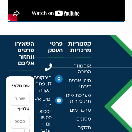
קטגוריות
פרטי
השאירו
מרכזיות
העסק
פרטים
ונחזור
אליכם
אוסמוזה
הפוכה
הירקונים
סינון אבנית
17, פתח
שם מלא
*
דירתי
תקווה
מערכת מים
ימים א׳-
תת כיורית
ה׳:
טלפון
*
מרכך מים
8:00-
18:00
מסננים
יום ו׳
חלקים
וערבי