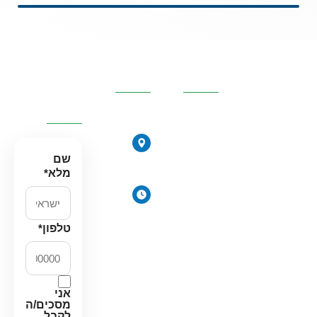
קטגוריות
פרטי
השאירו
מרכזיות
העסק
פרטים
ונחזור
אליכם
אוסמוזה
הפוכה
הירקונים
סינון אבנית
17, פתח
שם
דירתי
תקווה
מלא
*
מערכת מים
ימים
תת כיורית
א׳-ה׳:
מרכך מים
8:00-
טלפון
*
18:00
מסננים
יום ו׳
חלקים
וערבי
למערכות
חג:
מים
אני
8:00-
מסכים/ה
14:00
לקבל