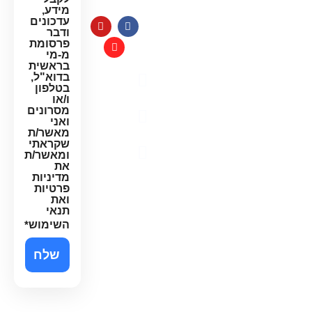
מידע,
עדכונים
ודבר
פרסומת
מ-מי
בראשית
בדוא"ל,
מדיניות
בטלפון
פרטיות
ו/או
מסרונים
תקנון
ואני
האתר
מאשר/ת
שקראתי
הצהרת
ומאשר/ת
נגישות
את
מדיניות
פרטיות
ואת
תנאי
השימוש
*