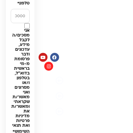
ה׳:
טלפון
*
מרכך מים
8:00-
18:00
מסננים
יום ו׳
חלקים
וערבי
למערכות
חג:
אני
מים
מסכים/ה
8:00-
לקבל
14:00
מידע,
עדכונים
ודבר
פרסומת
מ-מי
בראשית
בדוא"ל,
בטלפון
מדיניות
ו/או
פרטיות
מסרונים
ואני
תקנון
מאשר/ת
האתר
שקראתי
ומאשר/ת
הצהרת
את
נגישות
מדיניות
פרטיות
ואת תנאי
השימוש
*