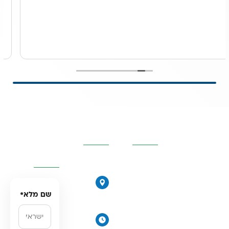
קטגוריות
פרטי
השאירו
מרכזיות
העסק
פרטים
ונחזור
אליכם
אוסמוזה
הפוכה
הירקונים
סינון אבנית
17, פתח
שם מלא
*
דירתי
תקווה
מערכת מים
ימים א׳-
תת כיורית