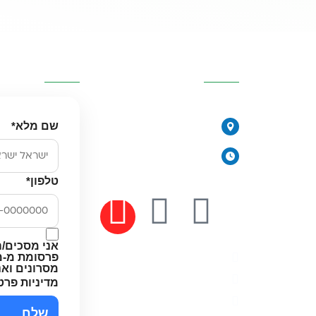
כזיות
פרטי העסק
השאירו פרטי
077-2315761
שם מלא
*
הירקונים 17, פתח תקווה
יורית
ימים א׳-ה׳: 8:00-18:00
יום ו׳ וערבי חג: 8:00-14:00
טלפון
*
מים
אני מסכים/ה
פרסומת מ-מי
מדיניות פרטיות
מסרונים וא
תקנון האתר
מדיניות פרט
הצהרת נגישות