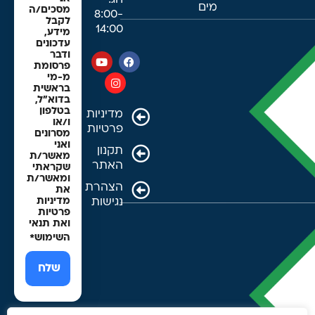
חג:
מים
מסכים/ה
8:00-
לקבל
14:00
מידע,
עדכונים
ודבר
פרסומת
מ-מי
בראשית
בדוא"ל,
בטלפון
מדיניות
ו/או
פרטיות
מסרונים
ואני
תקנון
מאשר/ת
האתר
שקראתי
ומאשר/ת
הצהרת
את
נגישות
מדיניות
פרטיות
ואת תנאי
השימוש
*