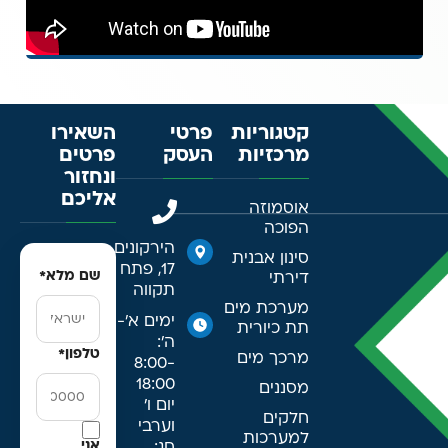
קטגוריות
פרטי
השאירו
מרכזיות
העסק
פרטים
ונחזור
אליכם
אוסמוזה
הפוכה
הירקונים
סינון אבנית
17, פתח
שם מלא
*
דירתי
תקווה
מערכת מים
ימים א׳-
תת כיורית
ה׳:
טלפון
*
מרכך מים
8:00-
18:00
מסננים
יום ו׳
חלקים
וערבי
למערכות
אני