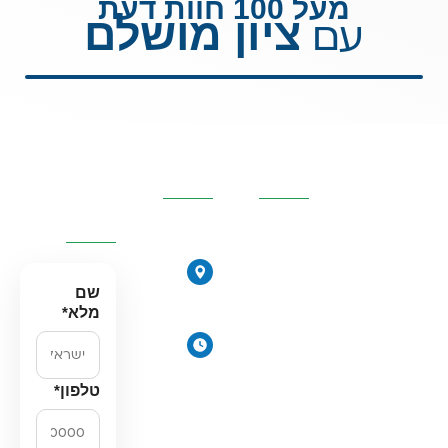
מעל 100 חוות דעת
ציון מושלם
עם
קטגוריות
פרטי
השאירו
מרכזיות
העסק
פרטים
ונחזור
אליכם
אוסמוזה
הפוכה
הירקונים
סינון אבנית
17, פתח
שם
דירתי
תקווה
מלא
*
מערכת מים
ימים א׳-
תת כיורית
ה׳:
מרכך מים
8:00-
טלפון
*
18:00
מסננים
יום ו׳
חלקים
וערבי