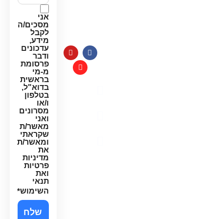
למערכות
חג:
מים
אני
8:00-
מסכים/ה
14:00
לקבל
מידע,
עדכונים
ודבר
פרסומת
מ-מי
בראשית
בדוא"ל,
מדיניות
בטלפון
פרטיות
ו/או
מסרונים
תקנון
ואני
האתר
מאשר/ת
שקראתי
הצהרת
ומאשר/ת
את
נגישות
מדיניות
פרטיות
ואת
תנאי
השימוש
*