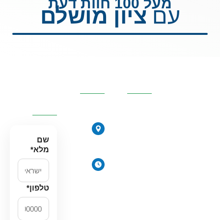
מעל 100 חוות דעת
עם
ציון מושלם
קטגוריות
פרטי
השאירו
מרכזיות
העסק
פרטים
ונחזור
אליכם
אוסמוזה
הפוכה
הירקונים
סינון אבנית
17, פתח
שם
דירתי
תקווה
מלא
*
מערכת מים
ימים
תת כיורית
א׳-ה׳:
מרכך מים
8:00-
טלפון
*
18:00
מסננים
יום ו׳
חלקים
וערבי