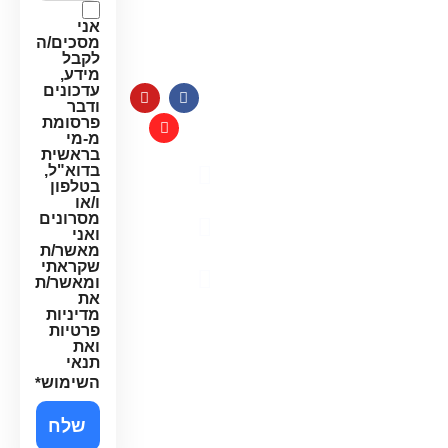
למערכות
חג:
מים
אני
8:00-
מסכים/ה
14:00
לקבל
מידע,
עדכונים
ודבר
פרסומת
מ-מי
בראשית
בדוא"ל,
מדיניות
בטלפון
פרטיות
ו/או
מסרונים
תקנון
ואני
האתר
מאשר/ת
שקראתי
הצהרת
ומאשר/ת
נגישות
את
מדיניות
פרטיות
ואת
תנאי
השימוש
*