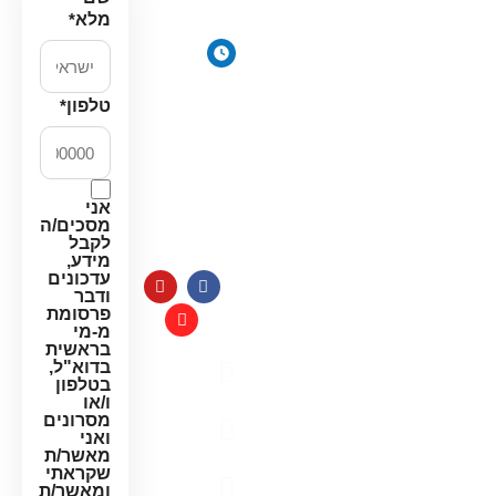
דירתי
תקווה
מלא
*
מערכת מים
ימים
תת כיורית
א׳-ה׳:
מרכך מים
8:00-
טלפון
*
18:00
מסננים
יום ו׳
חלקים
וערבי
למערכות
חג:
מים
אני
8:00-
מסכים/ה
14:00
לקבל
מידע,
עדכונים
ודבר
פרסומת
מ-מי
בראשית
בדוא"ל,
מדיניות
בטלפון
פרטיות
ו/או
מסרונים
תקנון
ואני
האתר
מאשר/ת
שקראתי
הצהרת
ומאשר/ת