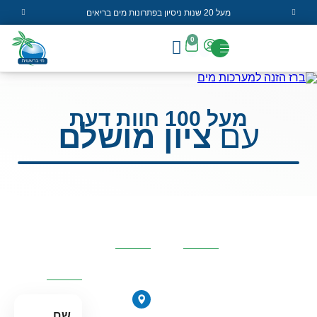
מעל 20 שנות ניסיון בפתרונות מים בריאים
0
מעל 100 חוות דעת
עם
ציון מושלם
קטגוריות
פרטי
השאירו
מרכזיות
העסק
פרטים
ונחזור
אליכם
אוסמוזה
הפוכה
הירקונים
סינון אבנית
17, פתח
שם