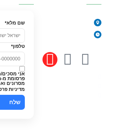
077-2315761
י
שם מלא
*
הירקונים 17, פתח תקווה
יורית
ימים א׳-ה׳: 8:00-18:00
יום ו׳ וערבי חג: 8:00-14:00
טלפון
*
 מים
אני מסכים/ה
מדיניות פרטיות
פרסומת מ-מי
מסרונים וא
תקנון האתר
מדיניות פרט
הצהרת נגישות