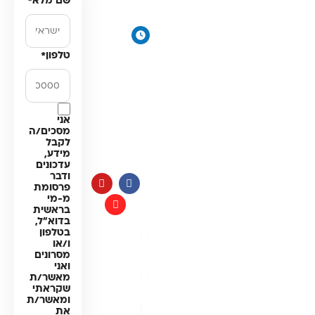
שם מלא
*
דירתי
תקווה
מערכת מים
ימים א׳-
תת כיורית
ה׳:
טלפון
*
מרכך מים
8:00-
18:00
מסננים
יום ו׳
חלקים
וערבי
למערכות
חג:
אני
מים
מסכים/ה
8:00-
לקבל
14:00
מידע,
עדכונים
ודבר
פרסומת
מ-מי
בראשית
בדוא"ל,
בטלפון
מדיניות
ו/או
פרטיות
מסרונים
ואני
תקנון
מאשר/ת
האתר
שקראתי
ומאשר/ת
הצהרת
את