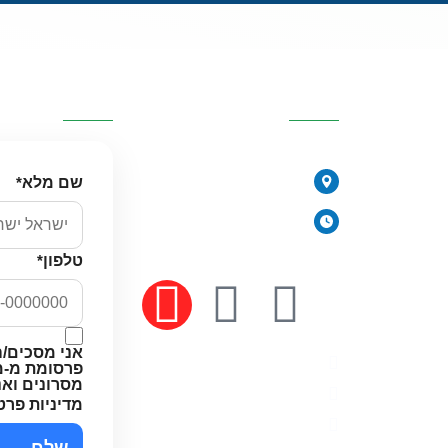
כזיות
פרטי העסק
השאירו פרטי
077-2315761
י
שם מלא
*
הירקונים 17, פתח תקווה
יורית
ימים א׳-ה׳: 8:00-18:00
יום ו׳ וערבי חג: 8:00-14:00
טלפון
*
 מים
אני מסכים/ה
מדיניות פרטיות
פרסומת מ-מי
מסרונים וא
תקנון האתר
מדיניות פרט
הצהרת נגישות