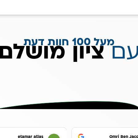
מעל 100 חוות דעת
ם
ציון מושלם
etamar atlas
Omri Ben Jac