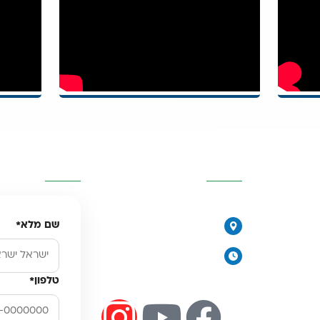
יות
פרטי העסק
השאירו פרטים
077-2315761
שם מלא
*
הירקונים 17, פתח תקווה
יורית
ימים א׳-ה׳: 8:00-18:00
יום ו׳ וערבי חג: 8:00-14:00
טלפון
*
מים