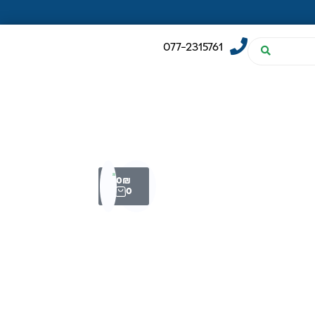
077-2315761
0
₪
0