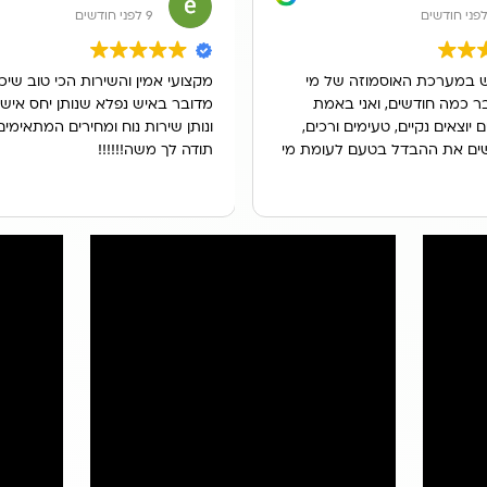
9 לפני חודשים
 במערכת האוסמוזה של מי
מקצועי אמין והשירות הכי טוב שי
 כמה חודשים, ואני באמת
מדובר באיש נפלא שנותן יחס אישי
 יוצאים נקיים, טעימים ורכים,
ונותן שירות נוח ומחירים המתאימי
ים את ההבדל בטעם לעומת מי
תודה לך משה!!!!!!
ם.
תה מקצועית ומהירה, והטכנאי
בסבלנות איך לתחזק את
י להחליף פילטרים.
ות של החברה היה אדיב וזמין
כששאלתי על תחזוקה ועל זמינות
צר איכותי ושירות מצוין.
 לכל מי שרוצה לשתות מים
 וטעימים בבית