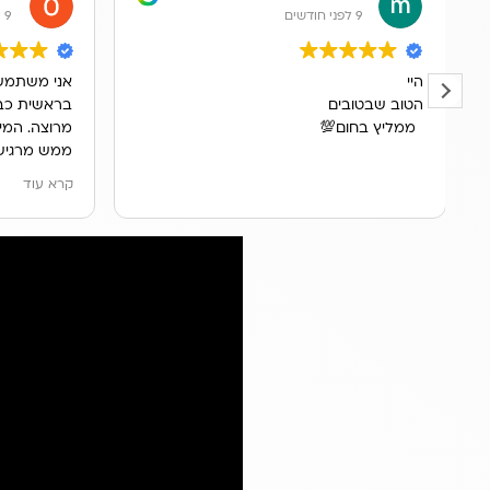
9 לפני חודשים
9 לפני חודשים
היי
אני משתמש
הטוב שבטובים
בראשית כבר
ממליץ בחום💯
מרוצה. המים
ממש מרגיש
הברז הרגילי
קרא עוד
ההתקנה היי
ראם הסביר 
המערכת ומת
בנוסף, השיר
ענו לי מיד 
פילטרים.
בסך הכול מו
ממליץ מאוד
באמת נקיים