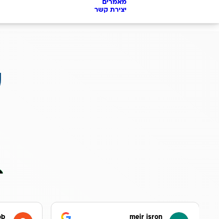
מאמרים
יצירת קשר
ע
ob
meir isron