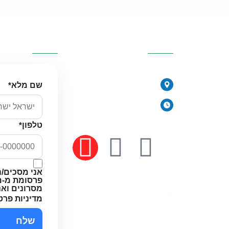
כזיות
פרטי העסק
השאירו פרטי
077-2315761
י
שם מלא
*
הירקונים 17, פתח תקווה
יורית
ימים א׳-ה׳: 8:00-18:00
יום ו׳ וערבי חג: 8:00-14:00
טלפון
*
 מים
אני מסכים/ה
מדיניות פרטיות
פרסומת מ-מי
מסרונים וא
תקנון האתר
מדיניות פרט
הצהרת נגישות